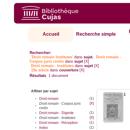
Accueil
Recherche simple
Rechercher:
'Droit romain Institutes'
dans
sujet.
Droit romain -
Corpus juris civilis
dans
sujet
[X]
Droit romain - Institutes
dans
sujet
[X]
15e siècle
dans
couverture
[X]
Résultats
1
document
Affiner par sujet
1
(1)
•
Droit romain
[X]
Droit romain - Corpus juris
•
civilis
(1)
•
Droit romain - Digeste
[X]
•
Droit romain - Institutes
(1)
•
Droit romain - Réception
(1)
•
Index