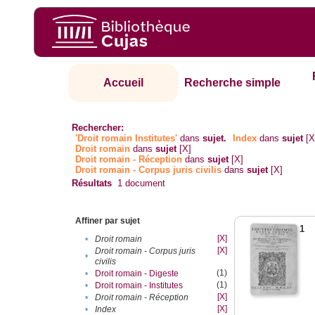
Accueil
Recherche simple
Rechercher:
'Droit romain Institutes'
dans
sujet.
Index
dans
sujet
[X
Droit romain
dans
sujet
[X]
Droit romain - Réception
dans
sujet
[X]
Droit romain - Corpus juris civilis
dans
sujet
[X]
Résultats
1
document
Affiner par sujet
1
[X]
•
Droit romain
[X]
Droit romain - Corpus juris
•
civilis
(1)
•
Droit romain - Digeste
(1)
•
Droit romain - Institutes
[X]
•
Droit romain - Réception
[X]
•
Index