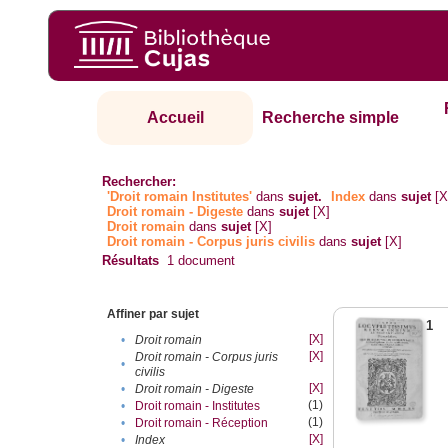
Accueil
Recherche simple
Rechercher:
'Droit romain Institutes'
dans
sujet.
Index
dans
sujet
[X
Droit romain - Digeste
dans
sujet
[X]
Droit romain
dans
sujet
[X]
Droit romain - Corpus juris civilis
dans
sujet
[X]
Résultats
1
document
Affiner par sujet
1
[X]
•
Droit romain
[X]
Droit romain - Corpus juris
•
civilis
[X]
•
Droit romain - Digeste
(1)
•
Droit romain - Institutes
(1)
•
Droit romain - Réception
[X]
•
Index