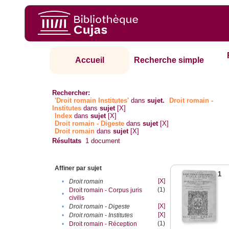
Accueil
Recherche simple
Rechercher:
'Droit romain Institutes'
dans
sujet.
Droit romain -
Institutes
dans
sujet
[X]
Index
dans
sujet
[X]
Droit romain - Digeste
dans
sujet
[X]
Droit romain
dans
sujet
[X]
Résultats
1
document
Affiner par sujet
1
[X]
•
Droit romain
(1)
Droit romain - Corpus juris
•
civilis
[X]
•
Droit romain - Digeste
[X]
•
Droit romain - Institutes
(1)
•
Droit romain - Réception