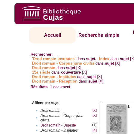
Accueil
Recherche simple
Rechercher:
'Droit romain Institutes'
dans
sujet.
Index
dans
sujet
[X
Droit romain - Corpus juris civilis
dans
sujet
[X]
Droit romain
dans
sujet
[X]
15e siècle
dans
couverture
[X]
Droit romain - Institutes
dans
sujet
[X]
Droit romain - Réception
dans
sujet
[X]
Résultats
1
document
Affiner par sujet
1
[X]
•
Droit romain
[X]
Droit romain - Corpus juris
•
civilis
(1)
•
Droit romain - Digeste
[X]
•
Droit romain - Institutes