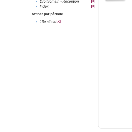
[X]
•
Droit romain - Réception
[X]
•
Index
Affiner par période
[X]
•
15e siècle