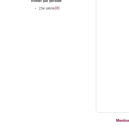
Affiner par période
[X]
•
15e siècle
Mentio