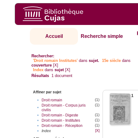
Accueil
Recherche simple
Rechercher:
'Droit romain Institutes'
dans
sujet.
15e siècle
dans
couverture
[X]
Index
dans
sujet
[X]
Résultats
1
document
Affiner par sujet
1
(1)
•
Droit romain
(1)
Droit romain - Corpus juris
•
civilis
(1)
•
Droit romain - Digeste
(1)
•
Droit romain - Institutes
(1)
•
Droit romain - Réception
[X]
•
Index