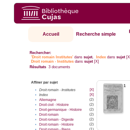
Accueil
Recherche simple
Rechercher:
'Droit romain Institutes'
dans
sujet.
Index
dans
sujet
[X
Droit romain - Institutes
dans
sujet
[X]
Résultats
3
documents
Affiner par sujet
1
[X]
•
Droit romain - Institutes
[X]
•
Index
(2)
•
Allemagne
(2)
•
Droit civil - Histoire
(2)
•
Droit germanique - Histoire
(2)
•
Droit romain
(2)
•
Droit romain - Digeste
(2)
•
Droit romain - Histoire
(1)
•
Droit romain - Biens