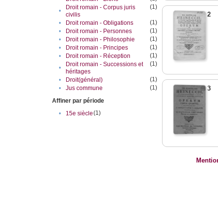
(1)
Droit romain - Corpus juris
•
2
civilis
(1)
•
Droit romain - Obligations
(1)
•
Droit romain - Personnes
(1)
•
Droit romain - Philosophie
(1)
•
Droit romain - Principes
(1)
•
Droit romain - Réception
(1)
Droit romain - Successions et
•
héritages
(1)
•
Droit(général)
(1)
•
Jus commune
3
Affiner par période
(1)
•
15e siècle
Mentio