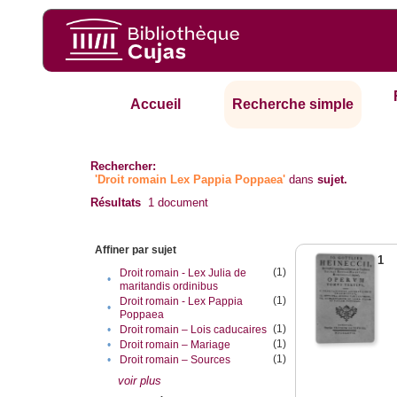
Accueil
Recherche simple
Rechercher:
'Droit romain Lex Pappia Poppaea'
dans
sujet.
Résultats
1
document
Affiner par sujet
1
(1)
Droit romain - Lex Julia de
•
maritandis ordinibus
(1)
Droit romain - Lex Pappia
•
Poppaea
(1)
•
Droit romain – Lois caducaires
(1)
•
Droit romain – Mariage
(1)
•
Droit romain – Sources
voir plus