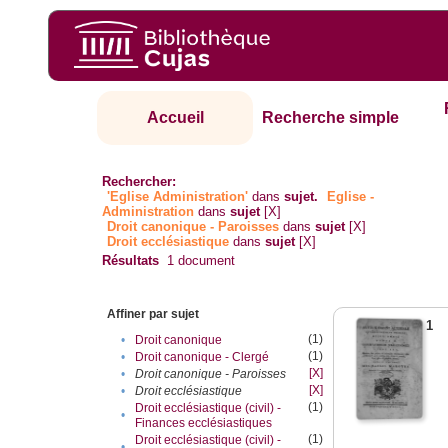
Accueil
Recherche simple
Rechercher:
'Eglise Administration'
dans
sujet.
Eglise -
Administration
dans
sujet
[X]
Droit canonique - Paroisses
dans
sujet
[X]
Droit ecclésiastique
dans
sujet
[X]
Résultats
1
document
Affiner par sujet
1
(1)
•
Droit canonique
(1)
•
Droit canonique - Clergé
[X]
•
Droit canonique - Paroisses
[X]
•
Droit ecclésiastique
(1)
Droit ecclésiastique (civil) -
•
Finances ecclésiastiques
(1)
Droit ecclésiastique (civil) -
•