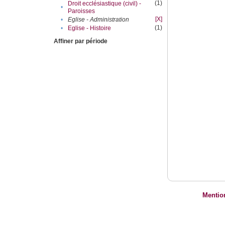
(1)
Droit ecclésiastique (civil) -
•
Paroisses
[X]
•
Eglise - Administration
(1)
•
Eglise - Histoire
Affiner par période
Mentio