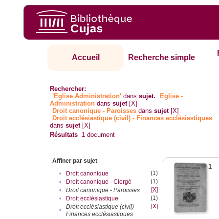
Accueil
Recherche simple
Rechercher:
'Eglise Administration'
dans
sujet.
Eglise -
Administration
dans
sujet
[X]
Droit canonique - Paroisses
dans
sujet
[X]
Droit ecclésiastique (civil) - Finances ecclésiastiques
dans
sujet
[X]
Résultats
1
document
Affiner par sujet
1
(1)
•
Droit canonique
(1)
•
Droit canonique - Clergé
[X]
•
Droit canonique - Paroisses
(1)
•
Droit ecclésiastique
[X]
Droit ecclésiastique (civil) -
•
Finances ecclésiastiques