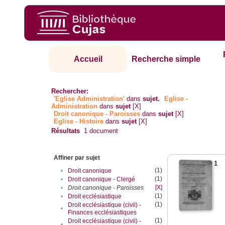
Accueil
Recherche simple
Rechercher:
'Eglise Administration'
dans
sujet.
Eglise -
Administration
dans
sujet
[X]
Droit canonique - Paroisses
dans
sujet
[X]
Eglise - Histoire
dans
sujet
[X]
Résultats
1
document
Affiner par sujet
1
(1)
•
Droit canonique
(1)
•
Droit canonique - Clergé
[X]
•
Droit canonique - Paroisses
(1)
•
Droit ecclésiastique
(1)
Droit ecclésiastique (civil) -
•
Finances ecclésiastiques
(1)
Droit ecclésiastique (civil) -
•