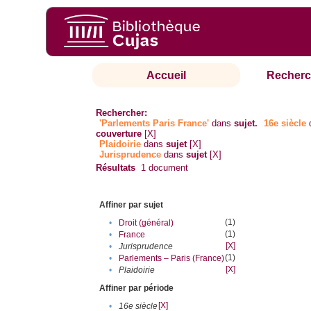
Accueil
Recherc
Rechercher:
'Parlements Paris France'
dans
sujet.
16e siècle
couverture
[X]
Plaidoirie
dans
sujet
[X]
Jurisprudence
dans
sujet
[X]
Résultats
1
document
Affiner par sujet
(1)
•
Droit (général)
(1)
•
France
[X]
•
Jurisprudence
(1)
•
Parlements – Paris (France)
[X]
•
Plaidoirie
Affiner par période
[X]
•
16e siècle