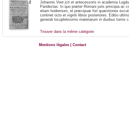
2
Johannis Voet jcti et antecessoris in academia Lug
Pandectas. In quo præter Romani juris principia ac con
etiam hodiernum, et præcipuæ fori quæstiones excut
continet octo et viginti libros posteriores. Editio ult
generali locupletissimo materiarum in duobus tomis c
Trouver dans la même catégorie
Mentions légales
|
Contact