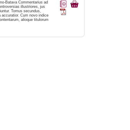
duno-Batava Commentarius ad
troversias illustriores, jus
iuntur. Tomus secundus,
ima accuratior. Cum novo indice
ontentarum, alioque titulorum