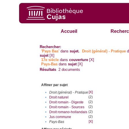
Accueil
Recherc
Rechercher:
'Pays Bas'
dans
sujet.
Droit (général) - Pratique
d
sujet
[X]
17e siècle
dans
couverture
[X]
Pays-Bas
dans
sujet
[X]
Résultats
2
documents
Affiner par sujet
[X]
•
Droit (général) - Pratique
(2)
•
Droit naturel
(2)
•
Droit romain - Digeste
(2)
•
Droit romain - Sources
(2)
•
Droit romano-hollandais
(2)
•
Jus commune
[X]
•
Pays-Bas