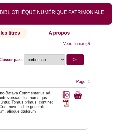
BIBLIOTHÈQUE NUMÉRIQUE PATRIMONIALE
les titres
A propos
Votre panier
(
0
)
Classer par :
Page: 1
duno-Batava Commentarius ad
troversias illustriores, jus
untur. Tomus primus, continet
r. Cum novo indice generali
m, alioque titulorum