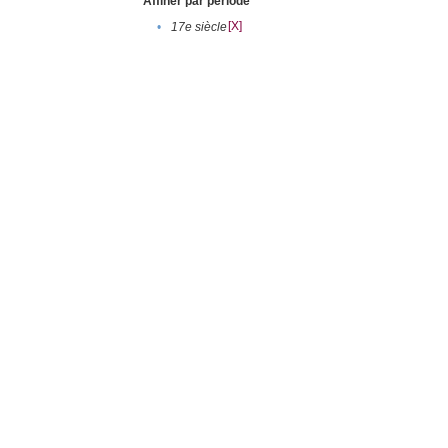
Affiner par période
[X]
•
17e siècle