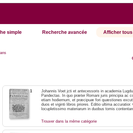
he simple
Recherche avancée
Afficher tous 
ans
1
Johannis Voet jcti et antecessoris in academia Lug
Pandectas. In quo præter Romani juris principia ac con
etiam hodiernum, et præcipuæ fori quæstiones excuti
duos et viginti libros priores. Editio ultima accuratio
locupletissimo materiarum in duobus tomis contentaru
Trouver dans la même catégorie