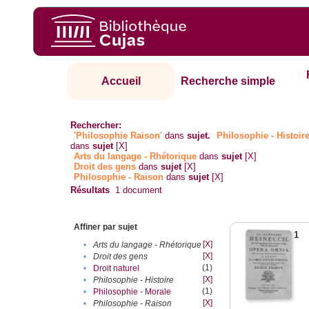
Accueil
Recherche simple
Rechercher:
'Philosophie Raison'
dans
sujet.
Philosophie - Histoir
dans
sujet
[X]
Arts du langage - Rhétorique
dans
sujet
[X]
Droit des gens
dans
sujet
[X]
Philosophie - Raison
dans
sujet
[X]
Résultats
1
document
Affiner par sujet
1
[X]
•
Arts du langage - Rhétorique
[X]
•
Droit des gens
(1)
•
Droit naturel
[X]
•
Philosophie - Histoire
(1)
•
Philosophie - Morale
[X]
•
Philosophie - Raison