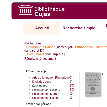
Accueil
Recherche simple
Rechercher:
'Philosophie Raison'
dans
sujet.
Philosophie - Histoir
dans
sujet
[X]
Droit naturel
dans
sujet
[X]
Résultats
1
document
Affiner par sujet
1
(1)
•
Arts du langage - Rhétorique
(1)
•
Droit des gens
[X]
•
Droit naturel
[X]
•
Philosophie - Histoire
(1)
•
Philosophie - Morale
(1)
•
Philosophie - Raison
Affiner par période