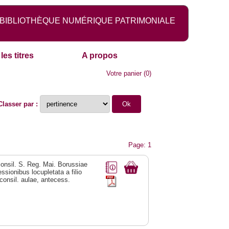
BIBLIOTHÈQUE NUMÉRIQUE PATRIMONIALE
les titres
A propos
Votre panier
(
0
)
Classer par :
Page: 1
consil. S. Reg. Mai. Borussiae
sionibus locupletata a filio
 consil. aulae, antecess.