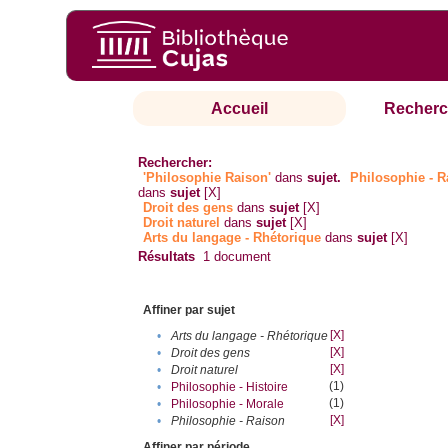
Accueil
Recherc
Rechercher:
'Philosophie Raison'
dans
sujet.
Philosophie - R
dans
sujet
[X]
Droit des gens
dans
sujet
[X]
Droit naturel
dans
sujet
[X]
Arts du langage - Rhétorique
dans
sujet
[X]
Résultats
1
document
Affiner par sujet
[X]
•
Arts du langage - Rhétorique
[X]
•
Droit des gens
[X]
•
Droit naturel
(1)
•
Philosophie - Histoire
(1)
•
Philosophie - Morale
[X]
•
Philosophie - Raison
Affiner par période