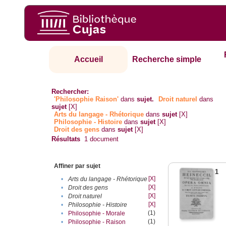
Accueil
Recherche simple
Rechercher:
'Philosophie Raison'
dans
sujet.
Droit naturel
dans
sujet
[X]
Arts du langage - Rhétorique
dans
sujet
[X]
Philosophie - Histoire
dans
sujet
[X]
Droit des gens
dans
sujet
[X]
Résultats
1
document
Affiner par sujet
1
[X]
•
Arts du langage - Rhétorique
[X]
•
Droit des gens
[X]
•
Droit naturel
[X]
•
Philosophie - Histoire
(1)
•
Philosophie - Morale
(1)
•
Philosophie - Raison