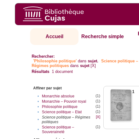
Accueil
Recherche simple
Rechercher:
'Philosophie politique'
dans
sujet.
Science politique –
Régimes politiques
dans
sujet
[X]
Résultats
1
document
Affiner par sujet
1
(1)
•
Monarchie absolue
(1)
•
Monarchie – Pouvoir royal
(1)
•
Philosophie politique
(1)
•
Science politique – Etat
[X]
Science politique – Régimes
•
politiques
(1)
Science politique –
•
Souveraineté