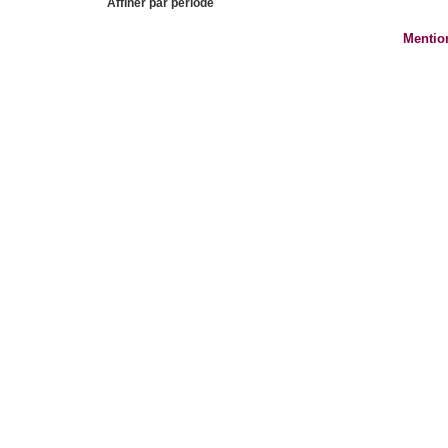
Affiner par période
Mentio