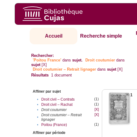
Accueil
Recherche simple
Rechercher:
'Poitou France'
dans
sujet.
Droit coutumier
dans
sujet
[X]
Droit coutumier – Retrait lignager
dans
sujet
[X]
Résultats
1
document
Affiner par sujet
1
(1)
•
Droit civil – Contrats
(1)
•
Droit civil – Rachat
[X]
•
Droit coutumier
[X]
Droit coutumier – Retrait
•
lignager
(1)
•
Poitou (France)
Affiner par période