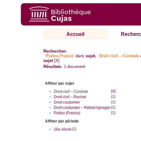
Accueil
Recherc
Rechercher:
'Poitou France'
dans
sujet.
Droit civil – Contrats
sujet
[X]
Résultats
1
document
Affiner par sujet
[X]
•
Droit civil – Contrats
(1)
•
Droit civil – Rachat
(1)
•
Droit coutumier
(1)
•
Droit coutumier – Retrait lignager
(1)
•
Poitou (France)
Affiner par période
(1)
•
16e siècle