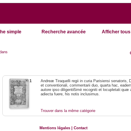
he simple
Recherche avancée
Afficher tous 
dans
1
Andreæ Tiraquelli regii in curia Parisiensi senatoris, 
et conventionali, commentarii duo, quarta hac, eade
autore ipso diligentißimè recogniti et locupletati:q
adiecta fuere, his notis inclusimus.
Trouver dans la même catégorie
Mentions légales
|
Contact