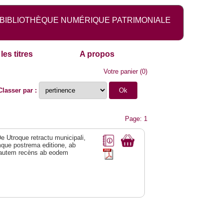
BIBLIOTHÈQUE NUMÉRIQUE PATRIMONIALE
les titres
A propos
Votre panier
(
0
)
Classer par :
Page: 1
De Utroque retractu municipali,
mque postrema editione, ab
uæ autem recèns ab eodem