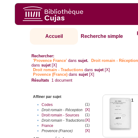
Accueil
Recherche simple
Rechercher:
'Provence France'
dans
sujet.
Droit romain - Réceptio
dans
sujet
[X]
Droit romain - Traductions
dans
sujet
[X]
Provence (France)
dans
sujet
[X]
Résultats
1
document
Affiner par sujet
1
(1)
•
Codes
[X]
•
Droit romain - Réception
(1)
•
Droit romain - Sources
[X]
•
Droit romain - Traductions
(1)
•
France
[X]
•
Provence (France)