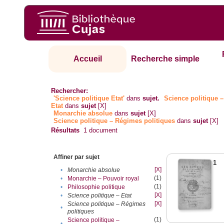
Accueil
Recherche simple
Rechercher:
'Science politique Etat'
dans
sujet.
Science politique –
Etat
dans
sujet
[X]
Monarchie absolue
dans
sujet
[X]
Science politique – Régimes politiques
dans
sujet
[X]
Résultats
1
document
Affiner par sujet
1
[X]
•
Monarchie absolue
(1)
•
Monarchie – Pouvoir royal
(1)
•
Philosophie politique
[X]
•
Science politique – Etat
[X]
Science politique – Régimes
•
politiques
(1)
Science politique –
•