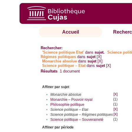
Accueil
Recherc
Rechercher:
'Science politique Etat'
dans
sujet.
Science polit
Régimes politiques
dans
sujet
[X]
Monarchie absolue
dans
sujet
[X]
Science politique – Etat
dans
sujet
[X]
Résultats
1
document
Affiner par sujet
[X]
•
Monarchie absolue
(1)
•
Monarchie – Pouvoir royal
(1)
•
Philosophie politique
[X]
•
Science politique – Etat
[X]
•
Science politique – Régimes politiques
(1)
•
Science politique – Souveraineté
Affiner par période