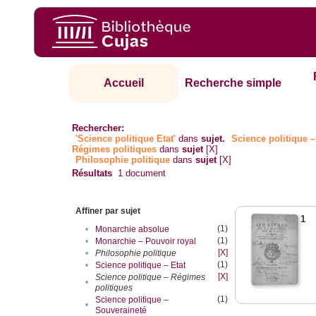
Accueil
Recherche simple
Rechercher:
'Science politique Etat'
dans
sujet.
Science politique –
Régimes politiques
dans
sujet
[X]
Philosophie politique
dans
sujet
[X]
Résultats
1
document
Affiner par sujet
1
(1)
•
Monarchie absolue
(1)
•
Monarchie – Pouvoir royal
[X]
•
Philosophie politique
(1)
•
Science politique – Etat
[X]
Science politique – Régimes
•
politiques
(1)
Science politique –
•
Souveraineté