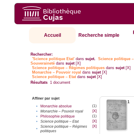
Accueil
Recherche simple
Rechercher:
'Science politique Etat'
dans
sujet.
Science politique –
Souveraineté
dans
sujet
[X]
Science politique – Régimes politiques
dans
sujet
[X]
Monarchie – Pouvoir royal
dans
sujet
[X]
Science politique – Etat
dans
sujet
[X]
Résultats
1
document
Affiner par sujet
1
(1)
•
Monarchie absolue
[X]
•
Monarchie – Pouvoir royal
(1)
•
Philosophie politique
[X]
•
Science politique – Etat
[X]
Science politique – Régimes
•
politiques