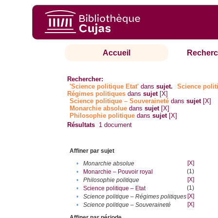
Accueil
Recherc
Rechercher:
'Science politique Etat'
dans
sujet.
Science polit
Régimes politiques
dans
sujet
[X]
Science politique – Souveraineté
dans
sujet
[X]
Monarchie absolue
dans
sujet
[X]
Philosophie politique
dans
sujet
[X]
Résultats
1
document
Affiner par sujet
[X]
•
Monarchie absolue
(1)
•
Monarchie – Pouvoir royal
[X]
•
Philosophie politique
(1)
•
Science politique – Etat
[X]
•
Science politique – Régimes politiques
[X]
•
Science politique – Souveraineté
Affiner par période