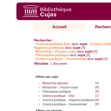
Accueil
Recherc
Rechercher:
'Science politique Etat'
dans
sujet.
Science polit
Régimes politiques
dans
sujet
[X]
Monarchie – Pouvoir royal
dans
sujet
[X]
Philosophie politique
dans
sujet
[X]
Science politique – Souveraineté
dans
sujet
[X]
Résultats
1
document
Affiner par sujet
(1)
•
Monarchie absolue
[X]
•
Monarchie – Pouvoir royal
[X]
•
Philosophie politique
(1)
•
Science politique – Etat
[X]
•
Science politique – Régimes politiques
[X]
•
Science politique – Souveraineté
Affiner par période