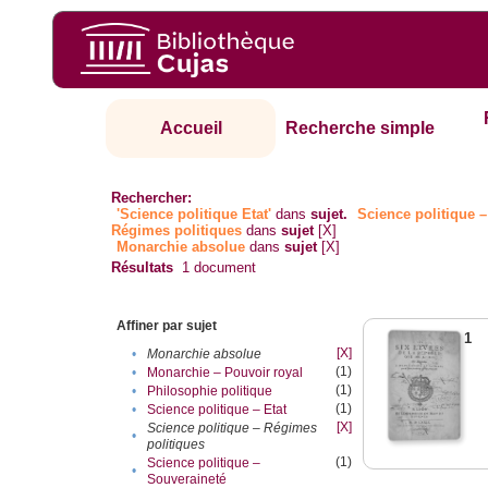
Accueil
Recherche simple
Rechercher:
'Science politique Etat'
dans
sujet.
Science politique –
Régimes politiques
dans
sujet
[X]
Monarchie absolue
dans
sujet
[X]
Résultats
1
document
Affiner par sujet
1
[X]
•
Monarchie absolue
(1)
•
Monarchie – Pouvoir royal
(1)
•
Philosophie politique
(1)
•
Science politique – Etat
[X]
Science politique – Régimes
•
politiques
(1)
Science politique –
•
Souveraineté