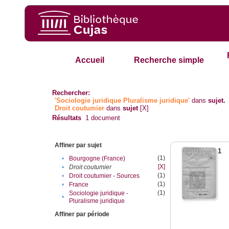
Accueil
Recherche simple
Rechercher:
'Sociologie juridique Pluralisme juridique'
dans
sujet.
Droit coutumier
dans
sujet
[X]
Résultats
1
document
Affiner par sujet
1
(1)
•
Bourgogne (France)
[X]
•
Droit coutumier
(1)
•
Droit coutumier - Sources
(1)
•
France
(1)
Sociologie juridique -
•
Pluralisme juridique
Affiner par période