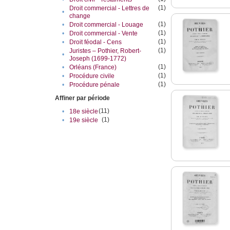
(1)
Droit commercial - Lettres de
•
change
(1)
•
Droit commercial - Louage
(1)
•
Droit commercial - Vente
(1)
•
Droit féodal - Cens
(1)
Juristes – Pothier, Robert-
•
Joseph (1699-1772)
(1)
•
Orléans (France)
(1)
•
Procédure civile
(1)
•
Procédure pénale
Affiner par période
(11)
•
18e siècle
(1)
•
19e siècle