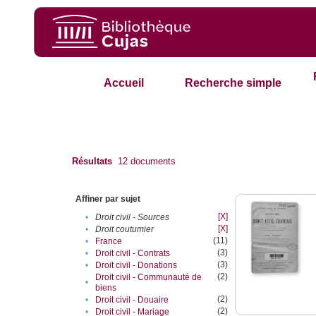
Accueil
Recherche simple
Résultats
12
documents
Affiner par sujet
[X]
•
Droit civil - Sources
[X]
•
Droit coutumier
(11)
•
France
(3)
•
Droit civil - Contrats
(3)
•
Droit civil - Donations
(2)
Droit civil - Communauté de
•
biens
(2)
•
Droit civil - Douaire
(2)
•
Droit civil - Mariage