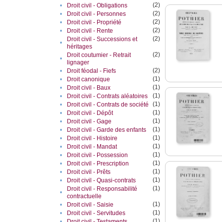
(2)
•
Droit civil - Obligations
(2)
•
Droit civil - Personnes
(2)
•
Droit civil - Propriété
(2)
•
Droit civil - Rente
(2)
Droit civil - Successions et
•
héritages
(2)
Droit coutumier - Retrait
•
lignager
(2)
•
Droit féodal - Fiefs
(1)
•
Droit canonique
(1)
•
Droit civil - Baux
(1)
•
Droit civil - Contrats aléatoires
(1)
•
Droit civil - Contrats de société
(1)
•
Droit civil - Dépôt
(1)
•
Droit civil - Gage
(1)
•
Droit civil - Garde des enfants
(1)
•
Droit civil - Histoire
(1)
•
Droit civil - Mandat
(1)
•
Droit civil - Possession
(1)
•
Droit civil - Prescription
(1)
•
Droit civil - Prêts
(1)
•
Droit civil - Quasi-contrats
(1)
Droit civil - Responsabilité
•
contractuelle
(1)
•
Droit civil - Saisie
(1)
•
Droit civil - Servitudes
(1)
•
Droit civil - Testaments