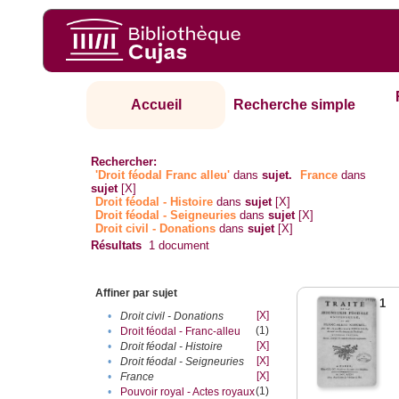
Accueil
Recherche simple
Rechercher:
'Droit féodal Franc alleu'
dans
sujet.
France
dans
sujet
[X]
Droit féodal - Histoire
dans
sujet
[X]
Droit féodal - Seigneuries
dans
sujet
[X]
Droit civil - Donations
dans
sujet
[X]
Résultats
1
document
Affiner par sujet
1
[X]
•
Droit civil - Donations
(1)
•
Droit féodal - Franc-alleu‎
[X]
•
Droit féodal - Histoire
[X]
•
Droit féodal - Seigneuries
[X]
•
France
(1)
•
Pouvoir royal - Actes royaux