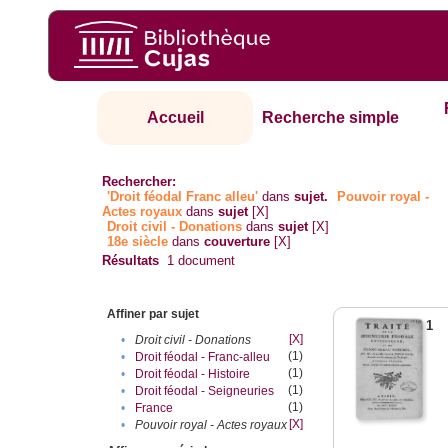
Accueil
Recherche simple
Rechercher:
'Droit féodal Franc alleu'
dans
sujet.
Pouvoir royal -
Actes royaux
dans
sujet
[X]
Droit civil - Donations
dans
sujet
[X]
18e siècle
dans
couverture
[X]
Résultats
1
document
Affiner par sujet
1
[X]
•
Droit civil - Donations
(1)
•
Droit féodal - Franc-alleu‎
(1)
•
Droit féodal - Histoire
(1)
•
Droit féodal - Seigneuries
(1)
•
France
[X]
•
Pouvoir royal - Actes royaux