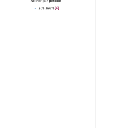
Affiner par période
[X]
•
18e siècle