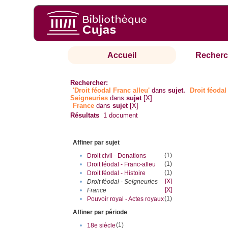
Accueil
Recherc
Rechercher:
'Droit féodal Franc alleu'
dans
sujet.
Droit féodal 
Seigneuries
dans
sujet
[X]
France
dans
sujet
[X]
Résultats
1
document
Affiner par sujet
(1)
•
Droit civil - Donations
(1)
•
Droit féodal - Franc-alleu‎
(1)
•
Droit féodal - Histoire
[X]
•
Droit féodal - Seigneuries
[X]
•
France
(1)
•
Pouvoir royal - Actes royaux
Affiner par période
(1)
•
18e siècle