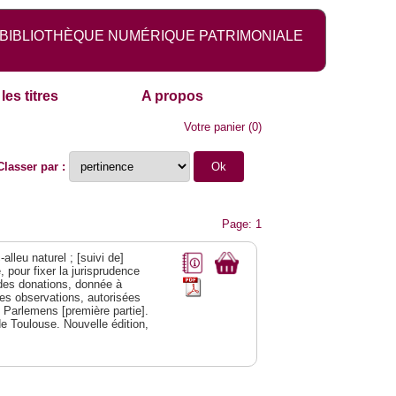
BIBLIOTHÈQUE NUMÉRIQUE PATRIMONIALE
les titres
A propos
Votre panier
(
0
)
Classer par :
Page: 1
alleu naturel ; [suivi de]
 pour fixer la jurisprudence
s des donations, donnée à
des observations, autorisées
s Parlemens [première partie].
e Toulouse. Nouvelle édition,