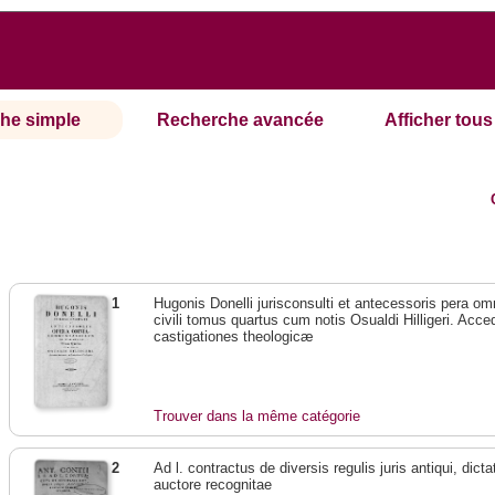
he simple
Recherche avancée
Afficher tous 
1
Hugonis Donelli jurisconsulti et antecessoris pera o
civili tomus quartus cum notis Osualdi Hilligeri. Acc
castigationes theologicæ
Trouver dans la même catégorie
2
Ad l. contractus de diversis regulis juris antiqui, dict
auctore recognitae