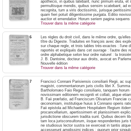
apothecis, in quibus latebant, nunc primum eruta, et
permultisque mendis, quibus sensim scatebant, ad e
recognita, tum a viris doctissimis, jurisque peritissim
quam fieri potuit diligentissime purgata. Editio novis
auctior et emendatior. Horum seriem pagina sequens i
Trouver dans la même catégorie
6
Les règles du droit civil, dans le même ordre, qu'elle
tître du Digeste. Traduites en françois avec des exp
sur chaque regle, et trois tables très-exactes : l'une d
raportés et expliqués dans cet ouvrage : l'autre des r
ordre alphabetique selon leur ordre naturel : la troisi
J. B. Dantoine, docteur aux droits, avocat en Parlem
Nouvelle édition
Trouver dans la même catégorie
7
Francisci Connani Parisiensis consiliarii Regii, ac su
magistri, commentariorum juris civilis libri X. Summa 
Bartholomæo Faio Regio consiliario, tanquam horum 
novissimam editionem recogniti et collati, atque etia
B. Faii præfatio, ad Franciscum Olivarium Franciæ ca
œconomiam, institutique huius à Connano operis rat
Faii epistola ad Michaelem Hospitalem Regium itidem
procancellarium, apertissimem et planissimem explic
jurisdictione obscurem tradita sunt. Quibus decem li
tam loca jurisconsultorum, iisque respondentes juris 
ne studiosus lector sustra se exerceat in tantis atque 
accesserunt amplissimi indices : quorum prior singul