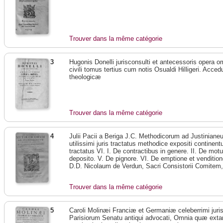
Trouver dans la même catégorie
3
Hugonis Donelli jurisconsulti et antecessoris opera 
civili tomus tertius cum notis Osualdi Hilligeri. Acce
theologicæ
Trouver dans la même catégorie
4
Julii Pacii a Beriga J.C. Methodicorum ad Justinianeu
utilissimi juris tractatus methodice expositi continen
tractatus VI. I. De contractibus in genere. II. De mo
deposito. V. De pignore. VI. De emptione et vendition
D.D. Nicolaum de Verdun, Sacri Consistorii Comitem
Trouver dans la même catégorie
5
Caroli Molinæi Franciæ et Germaniæ celeberrimi juris
Parisiorum Senatu antiqui advocati, Omnia quæ extant