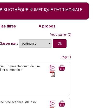
BIBLIOTHÈQUE NUMÉRIQUE PATRIMONIALE
les titres
A propos
Votre panier
(
0
)
Classer par :
Page: 1
mnia. Commentariorum de jure
edunt summaria et
atae praelectiones. Ab ipso