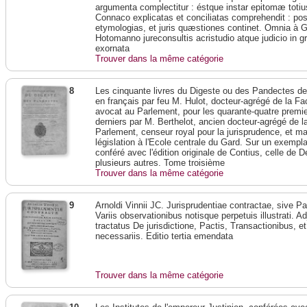
argumenta complectitur : éstque instar epitomæ totius
Connaco explicatas et conciliatas comprehendit : post
etymologias, et juris quæstiones continet. Omnia à G
Hotomanno jureconsultis acristudio atque judicio in gr
exornata
Trouver dans la même catégorie
8
Les cinquante livres du Digeste ou des Pandectes de l
en français par feu M. Hulot, docteur-agrégé de la Fac
avocat au Parlement, pour les quarante-quatre premier
derniers par M. Berthelot, ancien docteur-agrégé de 
Parlement, censeur royal pour la jurisprudence, et m
législation à l'Ecole centrale du Gard. Sur un exempl
conféré avec l'édition originale de Contius, celle de 
plusieurs autres. Tome troisième
Trouver dans la même catégorie
9
Arnoldi Vinnii JC. Jurisprudentiae contractae, sive Parti
Variis observationibus notisque perpetuis illustrati. Ad
tractatus De jurisdictione, Pactis, Transactionibus, e
necessariis. Editio tertia emendata
Trouver dans la même catégorie