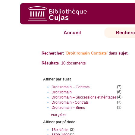
Accueil
Recherc
Rechercher:
'Droit romain Contrats'
dans
sujet.
Résultats
10
documents
Affiner par sujet
(7)
•
Droit romain – Contrats
(6)
•
Droit romain
(4)
•
Droit romain – Successions et héritages
(3)
•
Droit romain - Contrats
(3)
•
Droit romain – Biens
voir plus
Affiner par période
(2)
•
16e siècle
(1)
•
1500-1800