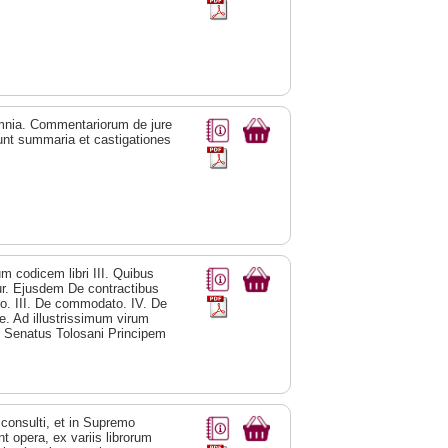
omnia. Commentariorum de jure
dunt summaria et castigationes
m codicem libri III. Quibus
tur. Ejusdem De contractibus
tuo. III. De commodato. IV. De
e. Ad illustrissimum virum
, Senatus Tolosani Principem
consulti, et in Supremo
 opera, ex variis librorum