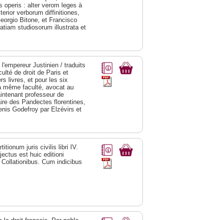
 operis : alter verom leges à
erior verborum diffinitiones,
eorgio Bitone, et Francisco
atiam studiosorum illustrata et
'empereur Justinien / traduits
ulté de droit de Paris et
s livres, et pour les six
la même faculté, avocat au
aintenant professeur de
aire des Pandectes florentines,
Denis Godefroy par Elzévirs et
tionum juris civilis libri IV.
jectus est huic editioni
t Collationibus. Cum indicibus