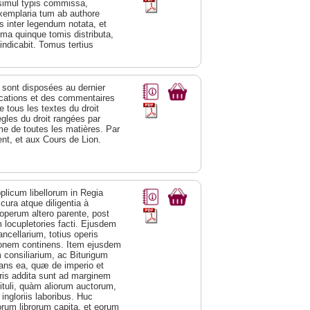
 simul typis commissa,
xemplaria tum ab authore
is inter legendum notata, et
sima quinque tomis distributa,
ndicabit. Tomus tertius
s sont disposées au dernier
lications et des commentaires
e tous les textes du droit
egles du droit rangées par
ème de toutes les matières. Par
ent, et aux Cours de Lion.
pplicum libellorum in Regia
cura atque diligentia à
operum altero parente, post
m locupletories facti. Ejusdem
ncellarium, totius operis
ionem continens. Item ejusdem
 consiliarium, ac Biturigum
ans ea, quæ de imperio et
bris addita sunt ad marginem
tituli, quàm aliorum auctorum,
ingloriis laboribus. Huc
orum librorum capita, et eorum