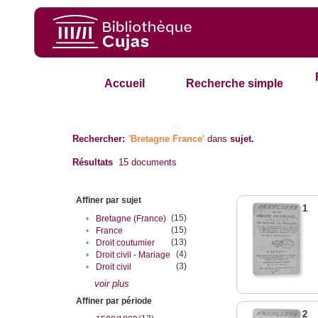
Accueil
Recherche simple
Rechercher:
'Bretagne France'
dans
sujet.
Résultats
15
documents
Affiner par sujet
1
(15)
•
Bretagne (France)
(15)
•
France
(13)
•
Droit coutumier
(4)
•
Droit civil - Mariage
(3)
•
Droit civil
voir plus
Affiner par période
2