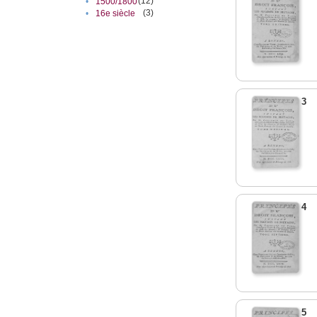
(12)
•
1500/1800
(3)
•
16e siècle
3
4
5